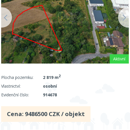
Aktivní
2
Plocha pozemku:
2 819 m
Vlastnictví:
osobní
Evidenční číslo:
914678
Cena:
9486500
CZK / objekt