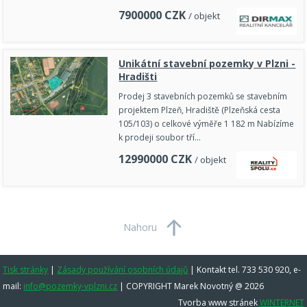
7900000
CZK
/ objekt
Unikátní stavební pozemky v Plzni -
Hradišti
Prodej 3 stavebních pozemků se stavebním
projektem Plzeň, Hradiště (Plzeňská cesta
105/103) o celkové výměře 1 182 m Nabízíme
k prodeji soubor tří…
12990000
CZK
/ objekt
Nahoru
Tisk stránky
|
Zásady používání osobních údajů
|
Kontakt tel. 733 530 920, e-
mail:
info@pozemky-vplzni.cz
| COPYRIGHT Marek Novotný @ 2026
Tvorba www stránek
WINTERNET