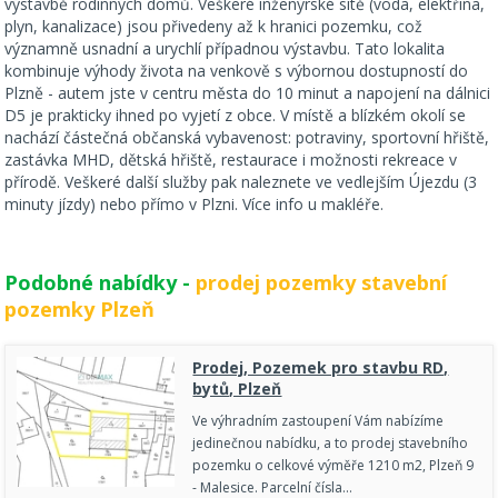
výstavbě rodinných domů. Veškeré inženýrské sítě (voda, elektřina,
plyn, kanalizace) jsou přivedeny až k hranici pozemku, což
významně usnadní a urychlí případnou výstavbu. Tato lokalita
kombinuje výhody života na venkově s výbornou dostupností do
Plzně - autem jste v centru města do 10 minut a napojení na dálnici
D5 je prakticky ihned po vyjetí z obce. V místě a blízkém okolí se
nachází částečná občanská vybavenost: potraviny, sportovní hřiště,
zastávka MHD, dětská hřiště, restaurace i možnosti rekreace v
přírodě. Veškeré další služby pak naleznete ve vedlejším Újezdu (3
minuty jízdy) nebo přímo v Plzni. Více info u makléře.
Podobné nabídky -
prodej pozemky stavební
pozemky Plzeň
Prodej, Pozemek pro stavbu RD,
bytů, Plzeň
Ve výhradním zastoupení Vám nabízíme
jedinečnou nabídku, a to prodej stavebního
pozemku o celkové výměře 1210 m2, Plzeň 9
- Malesice. Parcelní čísla…