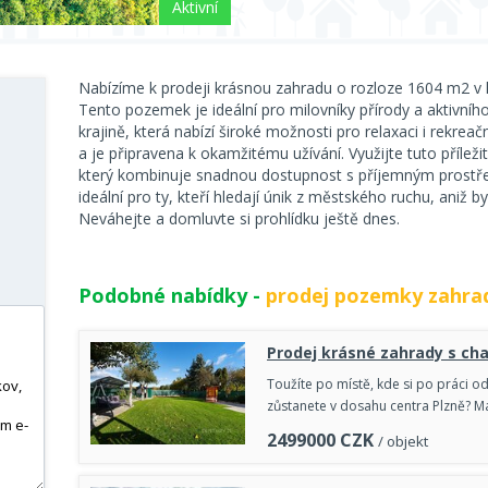
Aktivní
Nabízíme k prodeji krásnou zahradu o rozloze 1604 m2 v kl
Tento pozemek je ideální pro milovníky přírody a aktivní
krajině, která nabízí široké možnosti pro relaxaci i rekreač
a je připravena k okamžitému užívání. Využijte tuto příleži
který kombinuje snadnou dostupnost s příjemným prostře
ideální pro ty, kteří hledají únik z městského ruchu, aniž by
Neváhejte a domluvte si prohlídku ještě dnes.
Podobné nabídky -
prodej pozemky zahra
Prodej krásné zahrady s cha
Toužíte po místě, kde si po práci od
zůstanete v dosahu centra Plzně? 
2499000
CZK
/ objekt