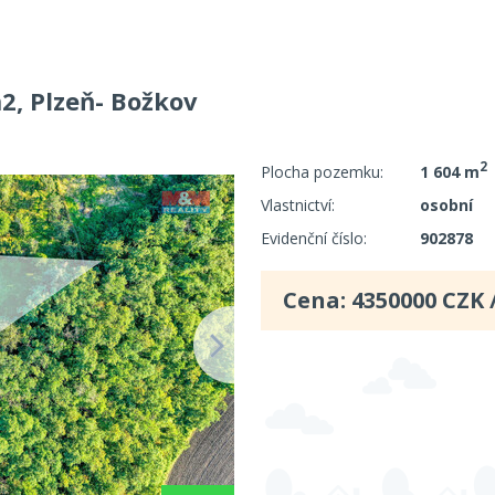
2, Plzeň- Božkov
2
Plocha pozemku:
1 604 m
Vlastnictví:
osobní
Evidenční číslo:
902878
Cena:
4350000
CZK 