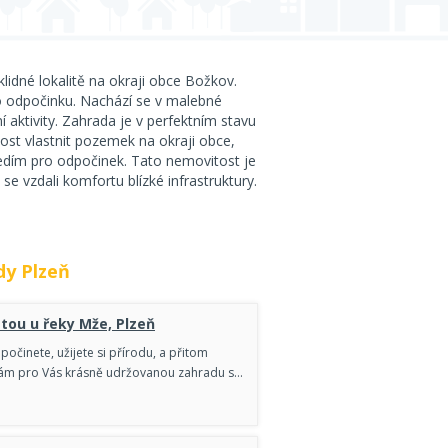
idné lokalitě na okraji obce Božkov.
ho odpočinku. Nachází se v malebné
ní aktivity. Zahrada je v perfektním stavu
tost vlastnit pozemek na okraji obce,
dím pro odpočinek. Tato nemovitost je
 se vzdali komfortu blízké infrastruktury.
dy Plzeň
tou u řeky Mže, Plzeň
počinete, užijete si přírodu, a přitom
Mám pro Vás krásně udržovanou zahradu s…