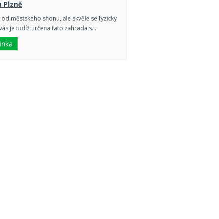
 Plzně
 od městského shonu, ale skvěle se fyzicky
vás je tudíž určena tato zahrada s…
inka