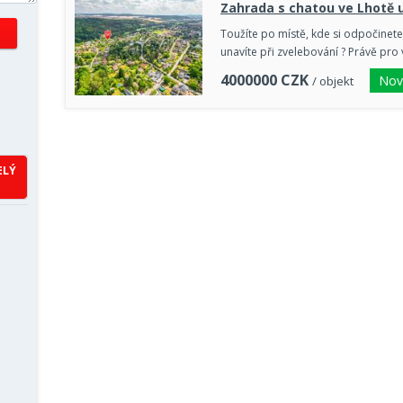
Zahrada s chatou ve Lhotě u
Toužíte po místě, kde si odpočinete
unavíte při zvelebování ? Právě pro 
4000000
CZK
Nov
/ objekt
ELÝ